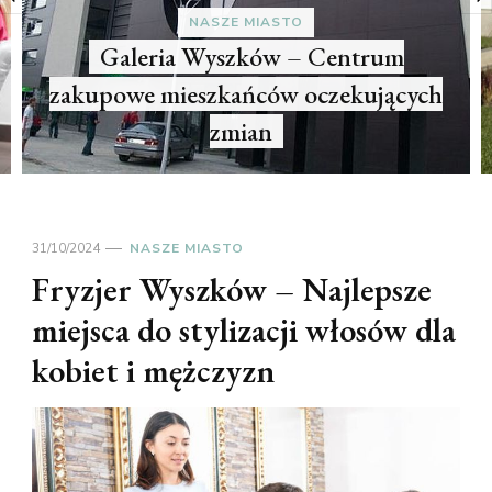
NASZE MIASTO
Galeria Wyszków – Centrum
zakupowe mieszkańców oczekujących
zmian
31/10/2024
NASZE MIASTO
Fryzjer Wyszków – Najlepsze
miejsca do stylizacji włosów dla
kobiet i mężczyzn